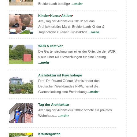
Breidenbach beteiligt
...mehr
e
Kinder
•
Kunst
•
Aktion
•
Am „Tag der Architektur 2010“ hat das
Architekturbüro Martin Breidenbach Kinder &
Jugendliche zu einer Kunstaktion
...mehr
WDR 5 liest vor
Die Gartensiedlung war einer der Orte, die der WDR
5 aus über 600 Bewerbungen für eine Lesung
...mehr
Architektur ist Psychologie
Prof. Dr. Roland Günter, Vorsitzender des
Deutschen Werkbundes NRW, nennt die
Garte
nsiedlung eine Entdeckung
...mehr
Tag der Architektur
Am "Tag der Architektur 2006" öffnete ein privates
Wohn
haus...
...mehr
Kräutergarten